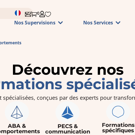
0




Nos Supervisions
Nos Services
ortements
Découvrez nos
rmations spécialis
spécialisées, conçues par des experts pour transfor
Formations
ABA &
PECS &
spécifiques
omportements
communication