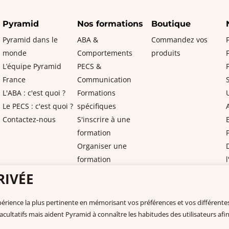
Pyramid
Nos formations
Boutique
Pyramid dans le
ABA &
Commandez vos
monde
Comportements
produits
L’équipe Pyramid
PECS &
France
Communication
L'ABA : c'est quoi ?
Formations
Le PECS : c'est quoi ?
spécifiques
Contactez-nous
S'inscrire à une
formation
Organiser une
formation
Catalogue de
RIVÉE
formations
Nous contacter
La document
expérience la plus pertinente en mémorisant vos préférences et vos différent
Pyramid PECS France
Documentation à
facultatifs mais aident Pyramid à connaître les habitudes des utilisateurs afin
+33 175432963
Vidéos