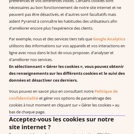
préférences et vos différentes visites. Certains cookies sont
Numéro de déclaration : 11940926794
nécessaires au bon fonctionnement de notre site internet et ne
SIRET : 444 268 320 000 41
peuvent pas être désactivés, et d'autres sont facultatifs mais
La documentation
aident Pyramid à connaître les habitudes des utilisateurs afin
d'améliorer encore plus l'expérience des clients.
Documentation à télécharger
Vidéos
Par exemple, nous et des services tiers tels que
Google Analytics
Programmes PDF
utilisons des informations sur vos appareils et vos interactions en
Recherches et publications scientifiques
ligne avec nous dans le but de vous proposer, d'analyser et
d'améliorer nos services.
EBP : Basé sur des données probantes
En sélectionnant « Gérer les cookies », vous pouvez obtenir
Livres à télécharger (en anglais)
des renseignements sur les différents cookies et le suivi des
données et désactiver ces derniers.
Vous pouvez en savoir plus en consultant notre
Politique de
Système de Communication par Echange d’Image®, PECS®,
confidentialité
et gérer vos options de paramétrage des
Approche Pyramidale de l’Education : ABA Fonctionnelle sont les
cookies à tout moment en cliquant sur « Gérer les cookies » au
marques enregistrées de Pyramid Educational Consultants, LLC.
bas de chaque page.
Acceptez-vous les cookies sur notre
Droit de rétractation
site internet ?
Nos Bureaux