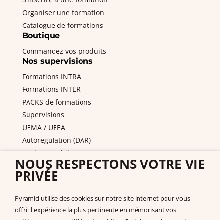
Organiser une formation
Catalogue de formations
Boutique
Commandez vos produits
Nos supervisions
Formations INTRA
Formations INTER
PACKS de formations
Supervisions
UEMA / UEEA
Autorégulation (DAR)
Equipes mobiles / PAS
NOUS RESPECTONS VOTRE VIE
DITEP et services de l'ASE
PRIVÉE
Nous contacter
Pyramid PECS France
Pyramid utilise des cookies sur notre site internet pour vous
+33 175432963
offrir l'expérience la plus pertinente en mémorisant vos
support@pecs-france.fr