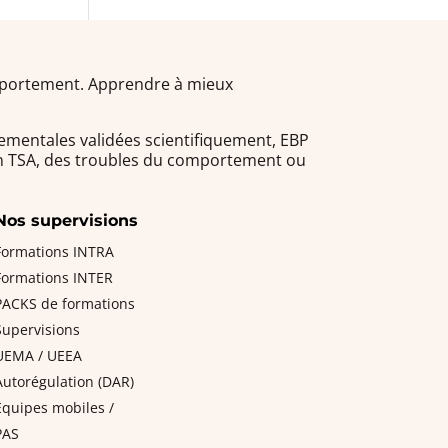
omportement. Apprendre à mieux
ementales validées scientifiquement, EBP
 un TSA, des troubles du comportement ou
Nos supervisions
Formations INTRA
Formations INTER
PACKS de formations
Supervisions
UEMA / UEEA
Autorégulation (DAR)
Equipes mobiles /
PAS