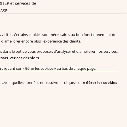
DITEP et services de
l'ASE
ation
es visites. Certains cookies sont nécessaires au bon fonctionnement de
 télécharger
 d'améliorer encore plus l'expérience des clients.
us dans le but de vous proposer, d'analyser et d'améliorer nos services.
F
sactiver ces derniers.
blications scientifiques
liquant sur « Gérer les cookies » au bas de chaque page.
des données probantes
ger (en anglais)
ur savoir quelles données nous suivons, cliquez sur
« Gérer les cookies
nregistrées de Pyramid Educational Consultants, LLC.
ntérieur
Politique en matière de cookies