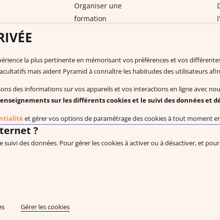
Organiser une
formation
Catalogue de
RIVÉE
formations
Nous contacter
La document
expérience la plus pertinente en mémorisant vos préférences et vos différent
Pyramid PECS France
Documentation à
facultatifs mais aident Pyramid à connaître les habitudes des utilisateurs afin
+33 175432963
Vidéos
sons des informations sur vos appareils et vos interactions en ligne avec no
support@pecs-france.fr
Programmes PD
enseignements sur les différents cookies et le suivi des données et dé
Numéro de déclaration : 11940926794
Recherches et pu
ntialité
et gérer vos options de paramétrage des cookies à tout moment en c
SIRET : 444 268 320 000 41
EBP : Basé sur 
nternet ?
Livres à téléchar
le suivi des données. Pour gérer les cookies à activer ou à désactiver, et po
®, Approche Pyramidale de l’Education : ABA Fonctionnelle sont les marques e
Politique de confidentialité
CGV Produits
CGV Formations
Règlement i
es
Gérer les cookies