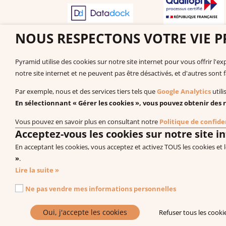
NOUS RESPECTONS VOTRE VIE P
Pyramid utilise des cookies sur notre site internet pour vous offrir l'
notre site internet et ne peuvent pas être désactivés, et d'autres sont 
Sélectionner le pays
Par exemple, nous et des services tiers tels que
Google Analytics
utili
En sélectionnant « Gérer les cookies », vous pouvez obtenir des r
Vous pouvez en savoir plus en consultant notre
Politique de confide
Acceptez-vous les cookies sur notre site i
En acceptant les cookies, vous acceptez et activez TOUS les cookies et 
»
.
Lire la suite »
Système de Communication par Echange d’Image®, PECS
Ne pas vendre mes informations personnelles
Droit de rétractation
Nos Bureaux
Carrière
Oui, j'accepte les cookies
Refuser tous les cooki
Gérer les cookies