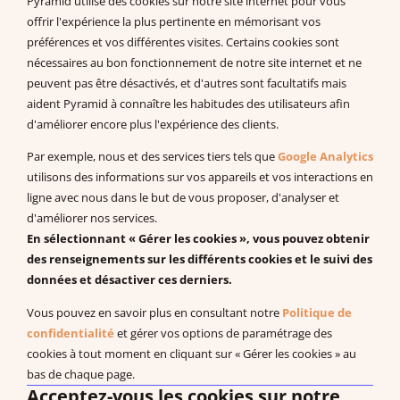
Pyramid utilise des cookies sur notre site internet pour vous
+33 175432963
offrir l'expérience la plus pertinente en mémorisant vos
support@pecs-france.fr
préférences et vos différentes visites. Certains cookies sont
Numéro de déclaration : 11940926794
nécessaires au bon fonctionnement de notre site internet et ne
SIRET : 444 268 320 000 41
peuvent pas être désactivés, et d'autres sont facultatifs mais
La documentation
aident Pyramid à connaître les habitudes des utilisateurs afin
d'améliorer encore plus l'expérience des clients.
Documentation à télécharger
Vidéos
Par exemple, nous et des services tiers tels que
Google Analytics
Programmes PDF
utilisons des informations sur vos appareils et vos interactions en
Recherches et publications scientifiques
ligne avec nous dans le but de vous proposer, d'analyser et
d'améliorer nos services.
EBP : Basé sur des données probantes
En sélectionnant « Gérer les cookies », vous pouvez obtenir
Livres à télécharger (en anglais)
des renseignements sur les différents cookies et le suivi des
données et désactiver ces derniers.
Vous pouvez en savoir plus en consultant notre
Politique de
Système de Communication par Echange d’Image®, PECS®,
confidentialité
et gérer vos options de paramétrage des
Approche Pyramidale de l’Education : ABA Fonctionnelle sont les
cookies à tout moment en cliquant sur « Gérer les cookies » au
marques enregistrées de Pyramid Educational Consultants, LLC.
bas de chaque page.
Acceptez-vous les cookies sur notre
Droit de rétractation