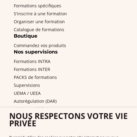
Formations spécifiques
S'inscrire à une formation
Organiser une formation
Catalogue de formations
Boutique
Commandez vos produits
Nos supervisions
Formations INTRA
Formations INTER
PACKS de formations
Supervisions
UEMA / UEEA
Autorégulation (DAR)
Equipes mobiles / PAS
NOUS RESPECTONS VOTRE VIE
DITEP et services de l'ASE
PRIVÉE
Nous contacter
Pyramid PECS France