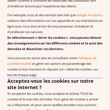
aident Pyramid à connaître les habitudes des utilisateurs afin
d'améliorer encore plus l'expérience des clients.
Documentation à télécharger
Vidéos
Par exemple, nous et des services tiers tels que
Google Analytics
Programmes PDF
utilisons des informations sur vos appareils et vos interactions en
Recherches et publications scientifiques
ligne avec nous dans le but de vous proposer, d'analyser et
d'améliorer nos services.
EBP : Basé sur des données probantes
En sélectionnant « Gérer les cookies », vous pouvez obtenir
Livres à télécharger (en anglais)
des renseignements sur les différents cookies et le suivi des
données et désactiver ces derniers.
Vous pouvez en savoir plus en consultant notre
Politique de
Système de Communication par Echange d’Image®, PECS®,
confidentialité
et gérer vos options de paramétrage des
Approche Pyramidale de l’Education : ABA Fonctionnelle sont les
cookies à tout moment en cliquant sur « Gérer les cookies » au
marques enregistrées de Pyramid Educational Consultants, LLC.
bas de chaque page.
Acceptez-vous les cookies sur notre
Droit de rétractation
site internet ?
Nos Bureaux
En acceptant les cookies, vous acceptez et activez TOUS les
Carrière
cookies et le suivi des données. Pour gérer les cookies à activer
Politique de confidentialité
ou à désactiver, et pour savoir quelles données nous suivons,