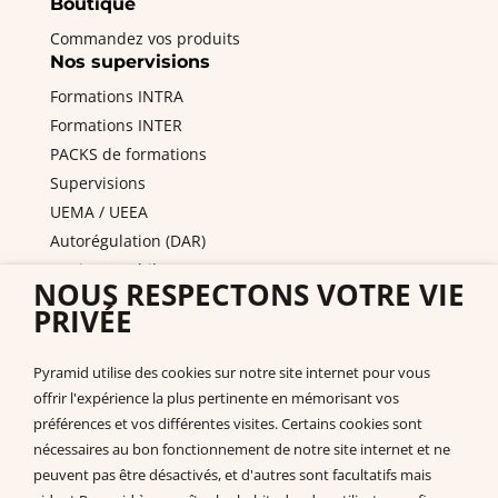
Boutique
Commandez vos produits
Nos supervisions
Formations INTRA
Formations INTER
PACKS de formations
Supervisions
UEMA / UEEA
Autorégulation (DAR)
Equipes mobiles / PAS
NOUS RESPECTONS VOTRE VIE
DITEP et services de l'ASE
PRIVÉE
Nous contacter
Pyramid PECS France
Pyramid utilise des cookies sur notre site internet pour vous
+33 175432963
offrir l'expérience la plus pertinente en mémorisant vos
support@pecs-france.fr
préférences et vos différentes visites. Certains cookies sont
Numéro de déclaration : 11940926794
nécessaires au bon fonctionnement de notre site internet et ne
SIRET : 444 268 320 000 41
peuvent pas être désactivés, et d'autres sont facultatifs mais
La documentation