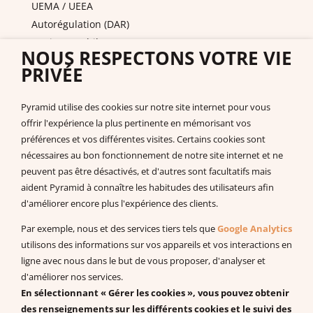
UEMA / UEEA
Autorégulation (DAR)
Equipes mobiles / PAS
NOUS RESPECTONS VOTRE VIE
DITEP et services de l'ASE
PRIVÉE
Nous contacter
Pyramid PECS France
Pyramid utilise des cookies sur notre site internet pour vous
+33 175432963
offrir l'expérience la plus pertinente en mémorisant vos
support@pecs-france.fr
préférences et vos différentes visites. Certains cookies sont
Numéro de déclaration : 11940926794
nécessaires au bon fonctionnement de notre site internet et ne
SIRET : 444 268 320 000 41
peuvent pas être désactivés, et d'autres sont facultatifs mais
La documentation
aident Pyramid à connaître les habitudes des utilisateurs afin
d'améliorer encore plus l'expérience des clients.
Documentation à télécharger
Vidéos
Par exemple, nous et des services tiers tels que
Google Analytics
Programmes PDF
utilisons des informations sur vos appareils et vos interactions en
Recherches et publications scientifiques
ligne avec nous dans le but de vous proposer, d'analyser et
d'améliorer nos services.
EBP : Basé sur des données probantes
En sélectionnant « Gérer les cookies », vous pouvez obtenir
Livres à télécharger (en anglais)
des renseignements sur les différents cookies et le suivi des