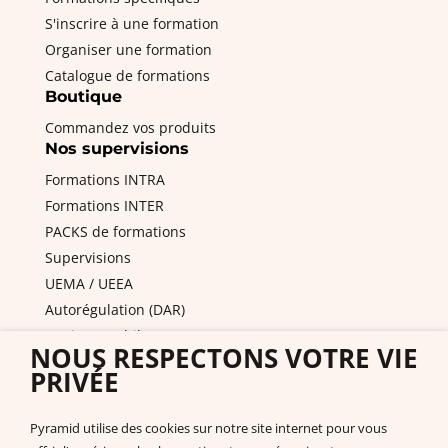
S'inscrire à une formation
Organiser une formation
Catalogue de formations
Boutique
Commandez vos produits
Nos supervisions
Formations INTRA
Formations INTER
PACKS de formations
Supervisions
UEMA / UEEA
Autorégulation (DAR)
Equipes mobiles / PAS
NOUS RESPECTONS VOTRE VIE
DITEP et services de l'ASE
PRIVÉE
Nous contacter
Pyramid PECS France
Pyramid utilise des cookies sur notre site internet pour vous
+33 175432963