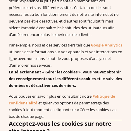
offrir l'expérience la plus pertinente en mémorisant vos
support@pecs-france.fr
préférences et vos différentes visites. Certains cookies sont
Numéro de déclaration : 11940926794
nécessaires au bon fonctionnement de notre site internet et ne
SIRET : 444 268 320 000 41
peuvent pas être désactivés, et d'autres sont facultatifs mais
La documentation
aident Pyramid à connaître les habitudes des utilisateurs afin
d'améliorer encore plus l'expérience des clients.
Documentation à télécharger
Vidéos
Par exemple, nous et des services tiers tels que
Google Analytics
Programmes PDF
utilisons des informations sur vos appareils et vos interactions en
Recherches et publications scientifiques
ligne avec nous dans le but de vous proposer, d'analyser et
d'améliorer nos services.
EBP : Basé sur des données probantes
En sélectionnant « Gérer les cookies », vous pouvez obtenir
Livres à télécharger (en anglais)
des renseignements sur les différents cookies et le suivi des
données et désactiver ces derniers.
Vous pouvez en savoir plus en consultant notre
Politique de
Système de Communication par Echange d’Image®, PECS®,
confidentialité
et gérer vos options de paramétrage des
Approche Pyramidale de l’Education : ABA Fonctionnelle sont les
cookies à tout moment en cliquant sur « Gérer les cookies » au
marques enregistrées de Pyramid Educational Consultants, LLC.
bas de chaque page.
Acceptez-vous les cookies sur notre
Droit de rétractation