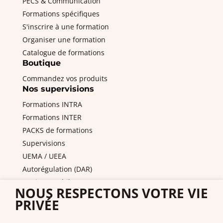
PECS & Communication
Formations spécifiques
S'inscrire à une formation
Organiser une formation
Catalogue de formations
Boutique
Commandez vos produits
Nos supervisions
Formations INTRA
Formations INTER
PACKS de formations
Supervisions
UEMA / UEEA
Autorégulation (DAR)
Equipes mobiles / PAS
NOUS RESPECTONS VOTRE VIE
DITEP et services de l'ASE
PRIVÉE
Nous contacter
Pyramid PECS France