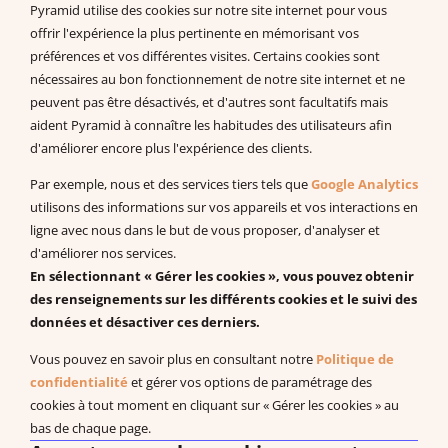
Pyramid utilise des cookies sur notre site internet pour vous
+33 175432963
offrir l'expérience la plus pertinente en mémorisant vos
support@pecs-france.fr
préférences et vos différentes visites. Certains cookies sont
Numéro de déclaration : 11940926794
nécessaires au bon fonctionnement de notre site internet et ne
SIRET : 444 268 320 000 41
peuvent pas être désactivés, et d'autres sont facultatifs mais
La documentation
aident Pyramid à connaître les habitudes des utilisateurs afin
d'améliorer encore plus l'expérience des clients.
Documentation à télécharger
Vidéos
Par exemple, nous et des services tiers tels que
Google Analytics
Programmes PDF
utilisons des informations sur vos appareils et vos interactions en
Recherches et publications scientifiques
ligne avec nous dans le but de vous proposer, d'analyser et
d'améliorer nos services.
EBP : Basé sur des données probantes
En sélectionnant « Gérer les cookies », vous pouvez obtenir
Livres à télécharger (en anglais)
des renseignements sur les différents cookies et le suivi des
données et désactiver ces derniers.
Vous pouvez en savoir plus en consultant notre
Politique de
Système de Communication par Echange d’Image®, PECS®,
confidentialité
et gérer vos options de paramétrage des
Approche Pyramidale de l’Education : ABA Fonctionnelle sont les
cookies à tout moment en cliquant sur « Gérer les cookies » au
marques enregistrées de Pyramid Educational Consultants, LLC.
bas de chaque page.