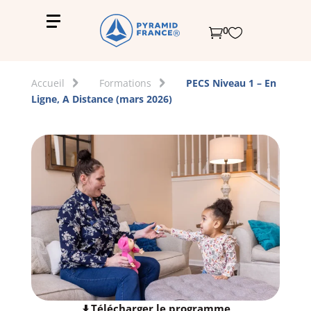
0


Accueil
Formations
PECS Niveau 1 – En
Ligne, A Distance (mars 2026)
Télécharger le programme
