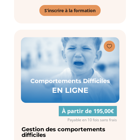
S’inscrire à la formation

À partir de 195,00€
Payable en 10 fois sans frais
Gestion des comportements
difficiles