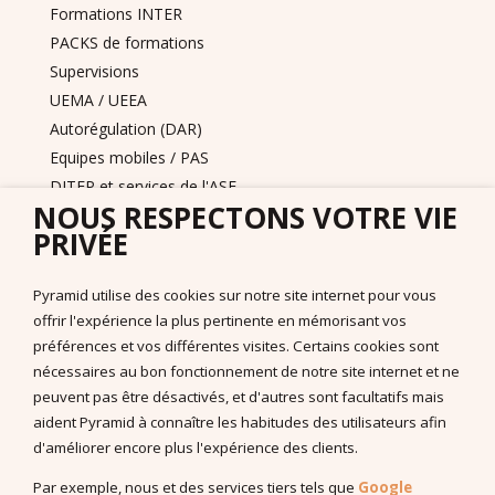
Formations INTER
PACKS de formations
Supervisions
UEMA / UEEA
Autorégulation (DAR)
Equipes mobiles / PAS
DITEP et services de l'ASE
NOUS RESPECTONS VOTRE VIE
Nous contacter
PRIVÉE
Pyramid PECS France
+33 175432963
Pyramid utilise des cookies sur notre site internet pour vous
support@pecs-france.fr
offrir l'expérience la plus pertinente en mémorisant vos
Numéro de déclaration : 11940926794
préférences et vos différentes visites. Certains cookies sont
SIRET : 444 268 320 000 41
nécessaires au bon fonctionnement de notre site internet et ne
La documentation
peuvent pas être désactivés, et d'autres sont facultatifs mais
Documentation à télécharger
aident Pyramid à connaître les habitudes des utilisateurs afin
Vidéos
d'améliorer encore plus l'expérience des clients.
Programmes PDF
Par exemple, nous et des services tiers tels que
Google