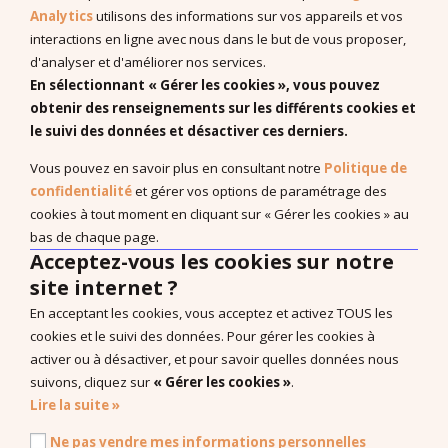
Recherches et publications scientifiques
Analytics
utilisons des informations sur vos appareils et vos
EBP : Basé sur des données probantes
interactions en ligne avec nous dans le but de vous proposer,
Livres à télécharger (en anglais)
d'analyser et d'améliorer nos services.
En sélectionnant « Gérer les cookies », vous pouvez
obtenir des renseignements sur les différents cookies et
le suivi des données et désactiver ces derniers.
Système de Communication par Echange d’Image®, PECS®,
Vous pouvez en savoir plus en consultant notre
Politique de
Approche Pyramidale de l’Education : ABA Fonctionnelle sont
confidentialité
et gérer vos options de paramétrage des
les marques enregistrées de Pyramid Educational Consultants,
cookies à tout moment en cliquant sur « Gérer les cookies » au
LLC.
bas de chaque page.
Droit de rétractation
Acceptez-vous les cookies sur notre
site internet ?
Nos Bureaux
En acceptant les cookies, vous acceptez et activez TOUS les
Carrière
cookies et le suivi des données. Pour gérer les cookies à
Politique de confidentialité
activer ou à désactiver, et pour savoir quelles données nous
CGV Produits
suivons, cliquez sur
« Gérer les cookies »
.
Lire la suite »
CGV Formations
Ne pas vendre mes informations personnelles
Règlement intérieur