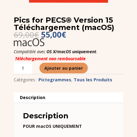
Pics for PECS® Version 15
Téléchargement (macOS)
Le
Le
69,00
€
55,00
€
prix
prix
initial
actuel
Compatible avec
OS X/macOS uniquement
.
était :
est :
Téléchargement non remboursable
69,00€.
55,00€.
quantité
Ajouter au panier
de
Pics
Catégories :
Pictogrammes
,
Tous les Produits
for
PECS®
Description
Version
15
Description
Téléchargement
(macOS)
POUR macOS UNIQUEMENT