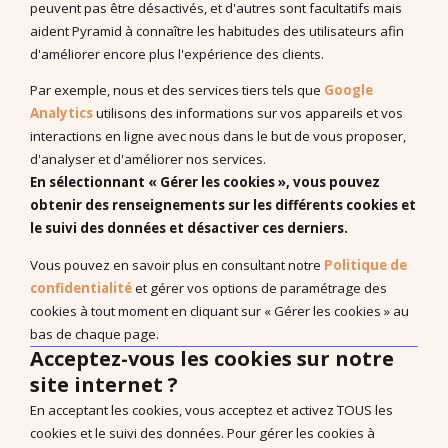
peuvent pas être désactivés, et d'autres sont facultatifs mais
Documentation à télécharger
aident Pyramid à connaître les habitudes des utilisateurs afin
Vidéos
d'améliorer encore plus l'expérience des clients.
Programmes PDF
Par exemple, nous et des services tiers tels que
Google
Recherches et publications scientifiques
Analytics
utilisons des informations sur vos appareils et vos
EBP : Basé sur des données probantes
interactions en ligne avec nous dans le but de vous proposer,
Livres à télécharger (en anglais)
d'analyser et d'améliorer nos services.
En sélectionnant « Gérer les cookies », vous pouvez
obtenir des renseignements sur les différents cookies et
le suivi des données et désactiver ces derniers.
Système de Communication par Echange d’Image®, PECS®,
Vous pouvez en savoir plus en consultant notre
Politique de
Approche Pyramidale de l’Education : ABA Fonctionnelle sont
confidentialité
et gérer vos options de paramétrage des
les marques enregistrées de Pyramid Educational Consultants,
cookies à tout moment en cliquant sur « Gérer les cookies » au
LLC.
bas de chaque page.
Droit de rétractation
Acceptez-vous les cookies sur notre
site internet ?
Nos Bureaux
En acceptant les cookies, vous acceptez et activez TOUS les
Carrière
cookies et le suivi des données. Pour gérer les cookies à
Politique de confidentialité