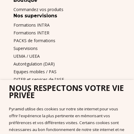
Boutique
Commandez vos produits
Nos supervisions
Formations INTRA
Formations INTER
PACKS de formations
Supervisions
UEMA / UEEA
Autorégulation (DAR)
Equipes mobiles / PAS
DITEP et services de l'ASE
NOUS RESPECTONS VOTRE VIE
Nous contacter
PRIVÉE
Pyramid PECS France
+33 175432963
Pyramid utilise des cookies sur notre site internet pour vous
support@pecs-france.fr
offrir l'expérience la plus pertinente en mémorisant vos
Numéro de déclaration : 11940926794
préférences et vos différentes visites. Certains cookies sont
SIRET : 444 268 320 000 41
nécessaires au bon fonctionnement de notre site internet et ne
La documentation