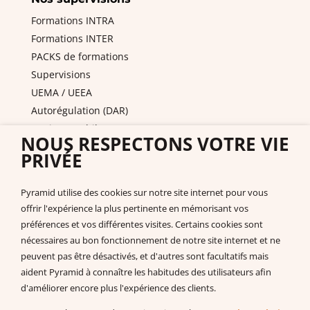
Formations INTRA
Formations INTER
PACKS de formations
Supervisions
UEMA / UEEA
Autorégulation (DAR)
Equipes mobiles / PAS
NOUS RESPECTONS VOTRE VIE
DITEP et services de l'ASE
PRIVÉE
Nous contacter
Pyramid PECS France
Pyramid utilise des cookies sur notre site internet pour vous
+33 175432963
offrir l'expérience la plus pertinente en mémorisant vos
support@pecs-france.fr
préférences et vos différentes visites. Certains cookies sont
Numéro de déclaration : 11940926794
nécessaires au bon fonctionnement de notre site internet et ne
SIRET : 444 268 320 000 41
peuvent pas être désactivés, et d'autres sont facultatifs mais
La documentation
aident Pyramid à connaître les habitudes des utilisateurs afin
d'améliorer encore plus l'expérience des clients.
Documentation à télécharger
Vidéos