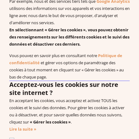
Par exemple, nous et des services tiers tels que
Google Analytics
Programmes PDF
utilisons des informations sur vos appareils et vos interactions en
Recherches et publications scientifiques
ligne avec nous dans le but de vous proposer, d'analyser et
d'améliorer nos services.
EBP : Basé sur des données probantes
En sélectionnant « Gérer les cookies », vous pouvez obtenir
Livres à télécharger (en anglais)
des renseignements sur les différents cookies et le suivi des
données et désactiver ces derniers.
Vous pouvez en savoir plus en consultant notre
Politique de
Système de Communication par Echange d’Image®, PECS®,
confidentialité
et gérer vos options de paramétrage des
Approche Pyramidale de l’Education : ABA Fonctionnelle sont les
cookies à tout moment en cliquant sur « Gérer les cookies » au
marques enregistrées de Pyramid Educational Consultants, LLC.
bas de chaque page.
Acceptez-vous les cookies sur notre
Droit de rétractation
site internet ?
Nos Bureaux
En acceptant les cookies, vous acceptez et activez TOUS les
Carrière
cookies et le suivi des données. Pour gérer les cookies à activer
Politique de confidentialité
ou à désactiver, et pour savoir quelles données nous suivons,
cliquez sur
« Gérer les cookies »
.
CGV Produits
Lire la suite »
CGV Formations