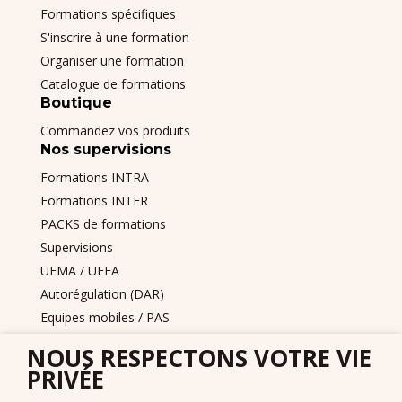
Formations spécifiques
S'inscrire à une formation
Organiser une formation
Catalogue de formations
Boutique
Commandez vos produits
Nos supervisions
Formations INTRA
Formations INTER
PACKS de formations
Supervisions
UEMA / UEEA
Autorégulation (DAR)
Equipes mobiles / PAS
DITEP et services de l'ASE
NOUS RESPECTONS VOTRE VIE
Nous contacter
PRIVÉE
Pyramid PECS France