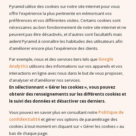
+33 175432963
Pyramid utilise des cookies sur notre site internet pour vous
support@pecs-france.fr
offrir l'expérience la plus pertinente en mémorisant vos
Numéro de déclaration : 11940926794
préférences et vos différentes visites. Certains cookies sont
SIRET : 444 268 320 000 41
nécessaires au bon fonctionnement de notre site internet et ne
La documentation
peuvent pas être désactivés, et d'autres sont facultatifs mais
aident Pyramid à connaître les habitudes des utilisateurs afin
Documentation à télécharger
d'améliorer encore plus l'expérience des clients.
Vidéos
Programmes PDF
Par exemple, nous et des services tiers tels que
Google
Recherches et publications scientifiques
Analytics
utilisons des informations sur vos appareils et vos
interactions en ligne avec nous dans le but de vous proposer,
EBP : Basé sur des données probantes
d'analyser et d'améliorer nos services.
Livres à télécharger (en anglais)
En sélectionnant « Gérer les cookies », vous pouvez
obtenir des renseignements sur les différents cookies et
le suivi des données et désactiver ces derniers.
Système de Communication par Echange d’Image®, PECS®,
Vous pouvez en savoir plus en consultant notre
Politique de
Approche Pyramidale de l’Education : ABA Fonctionnelle sont
confidentialité
et gérer vos options de paramétrage des
les marques enregistrées de Pyramid Educational Consultants,
cookies à tout moment en cliquant sur « Gérer les cookies » au
LLC.
bas de chaque page.