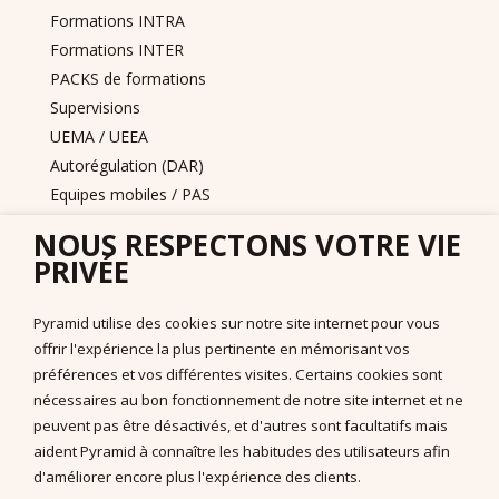
Formations INTRA
Formations INTER
PACKS de formations
Supervisions
UEMA / UEEA
Autorégulation (DAR)
Equipes mobiles / PAS
DITEP et services de l'ASE
NOUS RESPECTONS VOTRE VIE
Nous contacter
PRIVÉE
Pyramid PECS France
+33 175432963
Pyramid utilise des cookies sur notre site internet pour vous
support@pecs-france.fr
offrir l'expérience la plus pertinente en mémorisant vos
Numéro de déclaration : 11940926794
préférences et vos différentes visites. Certains cookies sont
SIRET : 444 268 320 000 41
nécessaires au bon fonctionnement de notre site internet et ne
La documentation
peuvent pas être désactivés, et d'autres sont facultatifs mais
aident Pyramid à connaître les habitudes des utilisateurs afin
Documentation à télécharger
d'améliorer encore plus l'expérience des clients.
Vidéos