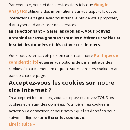
Programmes PDF
Par exemple, nous et des services tiers tels que
Google
Recherches et publications scientifiques
Analytics
utilisons des informations sur vos appareils et vos
interactions en ligne avec nous dans le but de vous proposer,
EBP : Basé sur des données probantes
d'analyser et d'améliorer nos services.
Livres à télécharger (en anglais)
En sélectionnant « Gérer les cookies », vous pouvez
obtenir des renseignements sur les différents cookies et
le suivi des données et désactiver ces derniers.
Système de Communication par Echange d’Image®, PECS®,
Vous pouvez en savoir plus en consultant notre
Politique de
Approche Pyramidale de l’Education : ABA Fonctionnelle sont
confidentialité
et gérer vos options de paramétrage des
les marques enregistrées de Pyramid Educational Consultants,
cookies à tout moment en cliquant sur « Gérer les cookies » au
LLC.
bas de chaque page.
Acceptez-vous les cookies sur notre
Droit de rétractation
site internet ?
Nos Bureaux
En acceptant les cookies, vous acceptez et activez TOUS les
Carrière
cookies et le suivi des données. Pour gérer les cookies à
Politique de confidentialité
activer ou à désactiver, et pour savoir quelles données nous
suivons, cliquez sur
« Gérer les cookies »
.
CGV Produits
Lire la suite »
CGV Formations