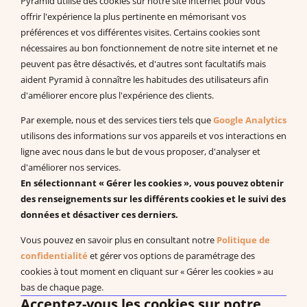
Pyramid utilise des cookies sur notre site internet pour vous
+33 175432963
offrir l'expérience la plus pertinente en mémorisant vos
support@pecs-france.fr
préférences et vos différentes visites. Certains cookies sont
Numéro de déclaration : 11940926794
nécessaires au bon fonctionnement de notre site internet et ne
SIRET : 444 268 320 000 41
peuvent pas être désactivés, et d'autres sont facultatifs mais
La documentation
aident Pyramid à connaître les habitudes des utilisateurs afin
d'améliorer encore plus l'expérience des clients.
Documentation à télécharger
Vidéos
Par exemple, nous et des services tiers tels que
Google Analytics
Programmes PDF
utilisons des informations sur vos appareils et vos interactions en
Recherches et publications scientifiques
ligne avec nous dans le but de vous proposer, d'analyser et
d'améliorer nos services.
EBP : Basé sur des données probantes
En sélectionnant « Gérer les cookies », vous pouvez obtenir
Livres à télécharger (en anglais)
des renseignements sur les différents cookies et le suivi des
données et désactiver ces derniers.
Vous pouvez en savoir plus en consultant notre
Politique de
Système de Communication par Echange d’Image®, PECS®,
confidentialité
et gérer vos options de paramétrage des
Approche Pyramidale de l’Education : ABA Fonctionnelle sont les
cookies à tout moment en cliquant sur « Gérer les cookies » au
marques enregistrées de Pyramid Educational Consultants, LLC.
bas de chaque page.
Acceptez-vous les cookies sur notre
Droit de rétractation