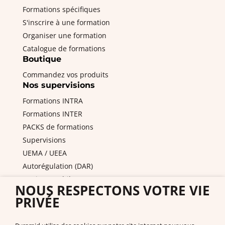
Formations spécifiques
S'inscrire à une formation
Organiser une formation
Catalogue de formations
Boutique
Commandez vos produits
Nos supervisions
Formations INTRA
Formations INTER
PACKS de formations
Supervisions
UEMA / UEEA
Autorégulation (DAR)
Equipes mobiles / PAS
NOUS RESPECTONS VOTRE VIE
DITEP et services de l'ASE
PRIVÉE
Nous contacter
Pyramid PECS France