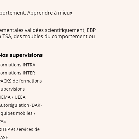
omportement. Apprendre à mieux
ementales validées scientifiquement, EBP
 un TSA, des troubles du comportement ou
Nos supervisions
Formations INTRA
Formations INTER
PACKS de formations
Supervisions
UEMA / UEEA
Autorégulation (DAR)
Equipes mobiles /
PAS
DITEP et services de
l'ASE